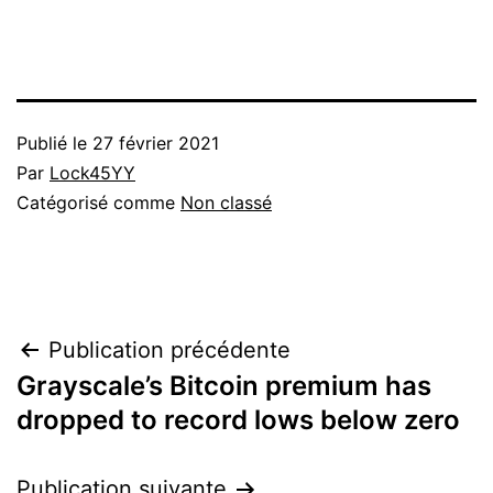
Publié le
27 février 2021
Par
Lock45YY
Catégorisé comme
Non classé
Navigation
Publication précédente
Grayscale’s Bitcoin premium has
de
dropped to record lows below zero
l’article
Publication suivante