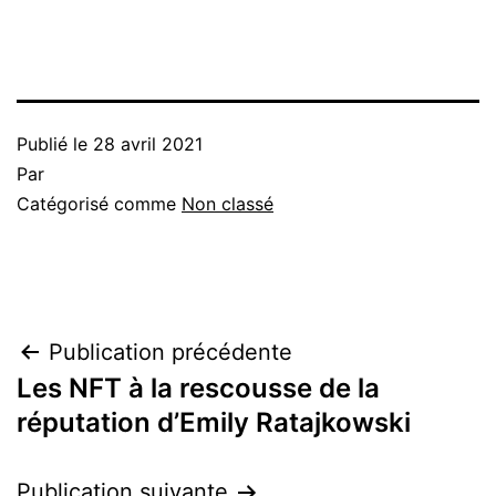
Publié le
28 avril 2021
Par
Catégorisé comme
Non classé
Navigation
Publication précédente
Les NFT à la rescousse de la
de
réputation d’Emily Ratajkowski
l’article
Publication suivante