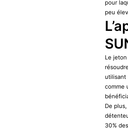
pour laq
peu élev
L’a
SU
Le jeton
résoudre
utilisan
comme un
bénéficia
De plus,
détenteu
30% des 