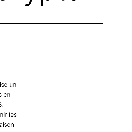
isé un
s en
$.
ir les
raison