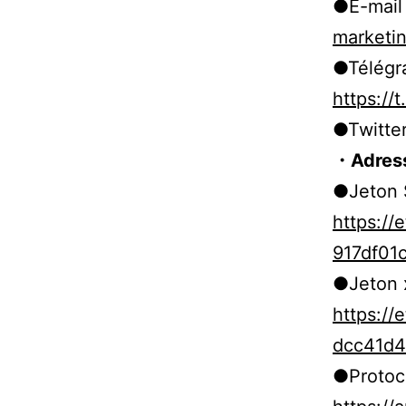
●E-mail
marketi
●Télég
https:/
●Twitte
・Adress
●Jeton
https:/
917df01
●Jeton
https:/
dcc41d
●Protoc