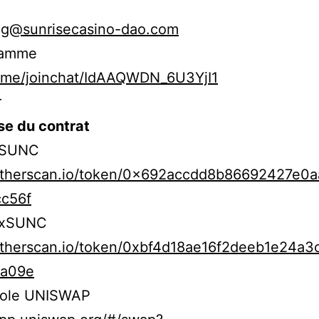
ng@sunrisecasino-dao.com
ramme
/t.me/joinchat/IdAAQWDN_6U3YjI1
r
e du contrat
 SUNC
/etherscan.io/token/0x692accdd8b86692427e0
cc56f
 xSUNC
/etherscan.io/token/0xbf4d18ae16f2deeb1e24a3
4a09e
ole UNISWAP