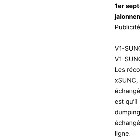
1er sept
jalonne
Publicit
V1-SUNC
V1-SUNC
Les réco
xSUNC, 
échangé 
est qu’i
dumping.
échangés
ligne.