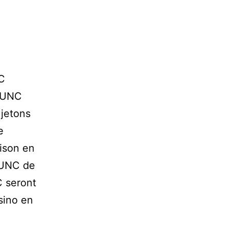
C
xSUNC
 jetons
e
ison en
 SUNC de
C seront
sino en