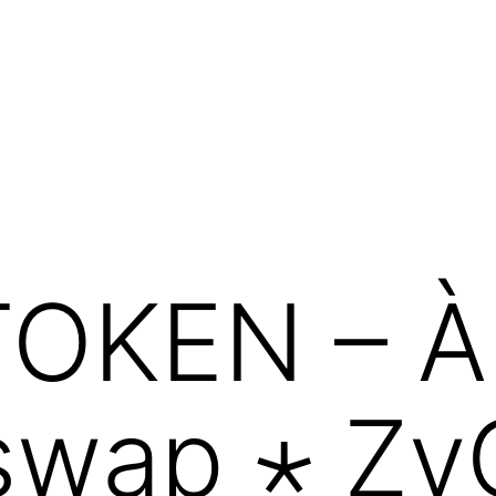
KEN – À i
swap ⋆ Zy