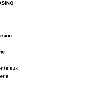
CASINO
rsion
me
ente aux
erie