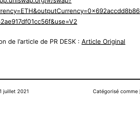
app.uniswap.org/#/swap?
rrency=ETH&outputCurrency=0x692accdd8b8
2ae917df01cc56f&use=V2
on de l’article de PR DESK :
Article Original
1 juillet 2021
Catégorisé comme