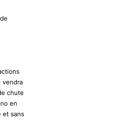
 de
actions
e vendra
 de chute
ino en
e et sans