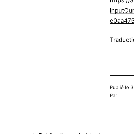
https://
inputCu
e0aa475
Traducti
Publié le
3
Par