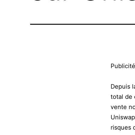
Publicit
Depuis l
total de
vente no
Uniswap 
risques 