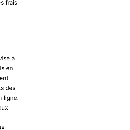
s frais
vise à
ls en
ment
ts des
n ligne.
aux
ux