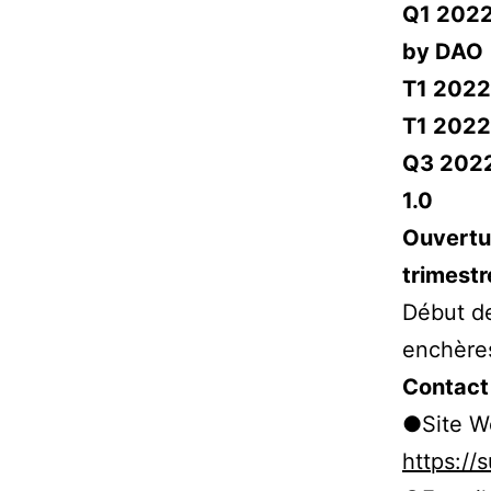
Q1 2022
by DAO
T1 2022 
T1 2022
Q3 2022
1.0
Ouvertu
trimest
Début de
enchères
Contact
●Site W
https://