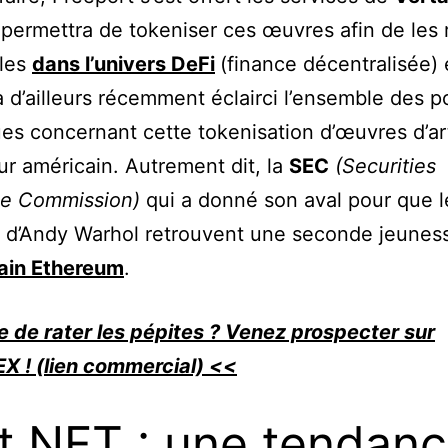
i permettra de tokeniser ces œuvres afin de les
bles
dans l’univers DeFi
(finance décentralisée) 
a d’ailleurs récemment éclairci l’ensemble des p
es concernant cette tokenisation d’œuvres d’ar
ur américain. Autrement dit, la
SEC
(Securities
e Commission)
qui a donné son aval pour que l
 d’Andy Warhol retrouvent une seconde jeuness
ain Ethereum
.
 de rater les pépites ? Venez prospecter sur
X ! (lien commercial) <<
rt NFT : une tendan