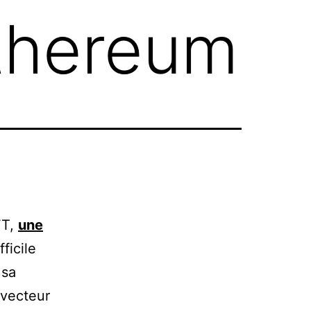
thereum
FT,
une
ficile
 sa
 vecteur