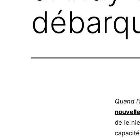
débarqu
Quand l’
nouvell
de le ni
capacité