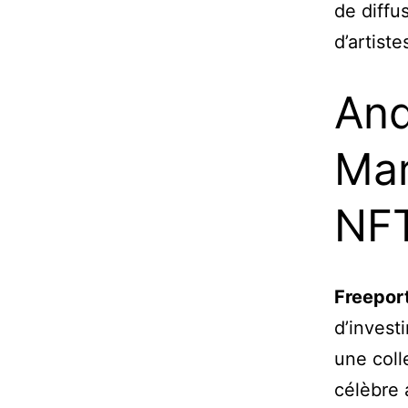
de diffu
d’artist
And
Mar
NF
Freepor
d’investi
une coll
célèbre 