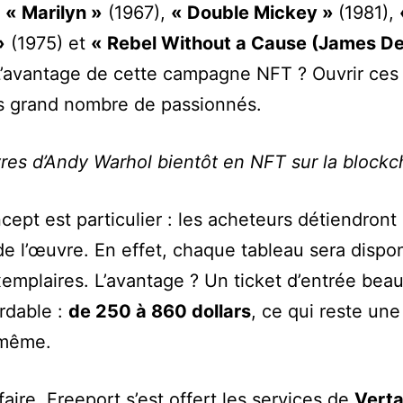
:
« Marilyn »
(1967),
« Double Mickey »
(1981),
»
(1975) et
« Rebel Without a Cause (James De
L’avantage de cette campagne NFT ? Ouvrir ce
s grand nombre de passionnés.
es d’Andy Warhol bientôt en NFT sur la blockc
ncept est particulier : les acheteurs détiendront
de l’œuvre. En effet, chaque tableau sera dispo
emplaires. L’avantage ? Un ticket d’entrée bea
rdable :
de 250 à 860 dollars
, ce qui reste u
 même.
faire, Freeport s’est offert les services de
Verta