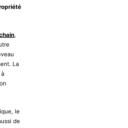
ropriété
kchain
,
utre
ouveau
ent. La
 à
ion
ique, le
aussi de