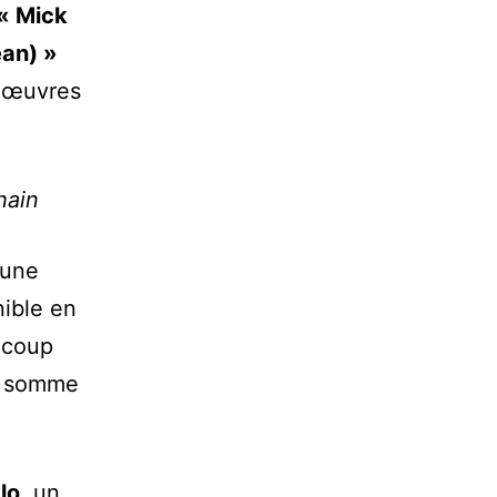
« Mick
an) »
s œuvres
hain
 une
nible en
ucoup
ne somme
lo
, un