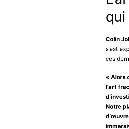
qui
Colin J
s’est ex
ces dern
« Alors 
l’art fr
d’invest
Notre pl
d’œuvres
immersi