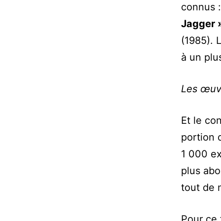
connus 
Jagger 
(1985). 
à un plu
Les œuvr
Et le co
portion 
1 000 ex
plus abo
tout de
Pour ce 