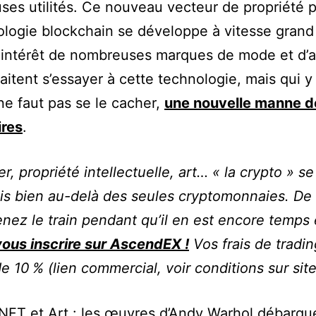
es utilités. Ce nouveau vecteur de propriété p
ologie blockchain se développe à vitesse grand
l’intérêt de nombreuses marques de mode et d’a
aitent s’essayer à cette technologie, mais qui y
 ne faut pas se le cacher,
une nouvelle manne d
ires
.
r, propriété intellectuelle, art… « la crypto » s
s bien au-delà des seules cryptomonnaies. De 
enez le train pendant qu’il en est encore temps 
ous inscrire sur AscendEX !
Vos frais de tradin
de 10 % (lien commercial, voir conditions sur site
NFT et Art : les œuvres d’Andy Warhol débarqu