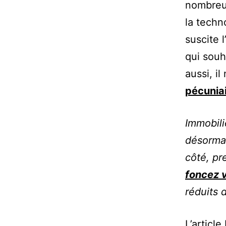
nombreus
la techn
suscite 
qui souh
aussi, il
pécunia
Immobilie
désormai
côté, pr
foncez v
réduits 
L’article