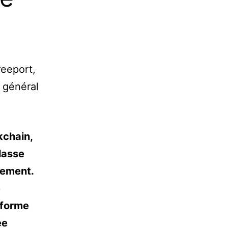
reeport,
n général
kchain,
lasse
rement.
e
eforme
ée