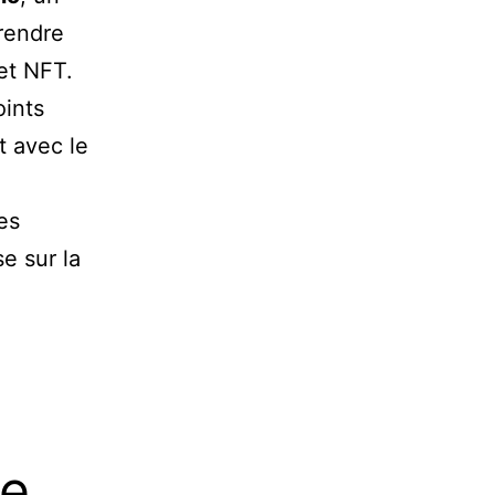
 rendre
et NFT.
oints
t avec le
es
e sur la
ce