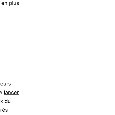
 en plus
neurs
de
lancer
ux du
très