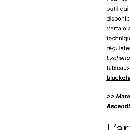
outil qu
disponi
Vertalo 
techniqu
régulate
Exchang
tableaux
blockch
>> Marre
AscendE
L’a