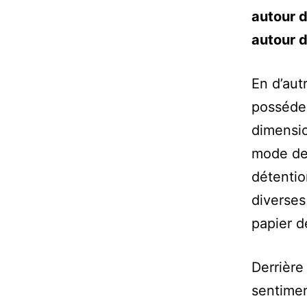
autour d
autour d
En d’aut
posséder
dimensio
mode de 
détentio
diverses
papier d
Derrière
sentimen