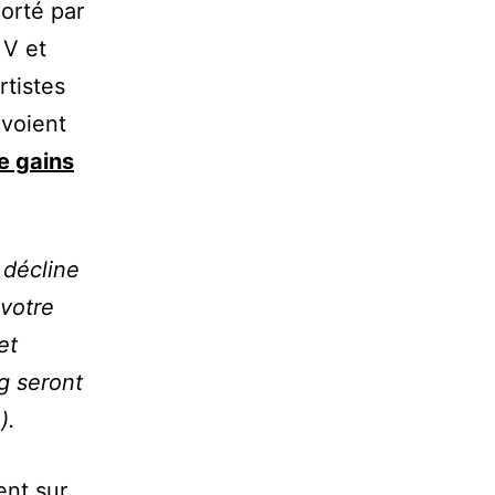
orté par
 V et
rtistes
 voient
e gains
e décline
votre
et
g seront
).
ent sur