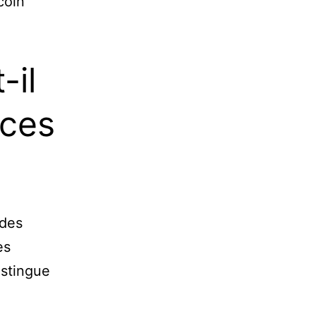
coin
-il
èces
 des
es
istingue