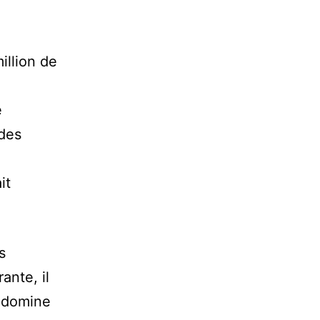
illion de
e
 des
it
s
ante, il
t domine