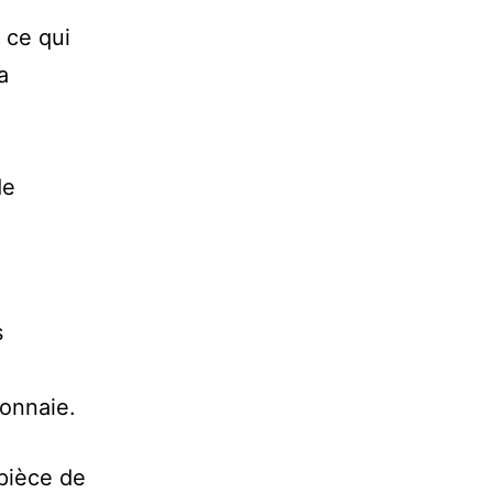
 ce qui
a
à
de
s
monnaie.
pièce de