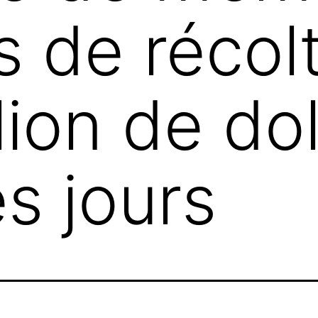
s de récolt
lion de do
s jours