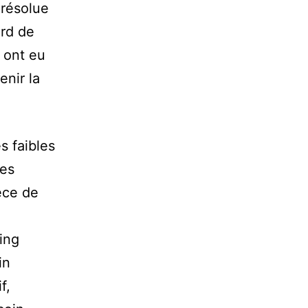
 résolue
ard de
 ont eu
enir la
es faibles
des
èce de
ing
in
f,