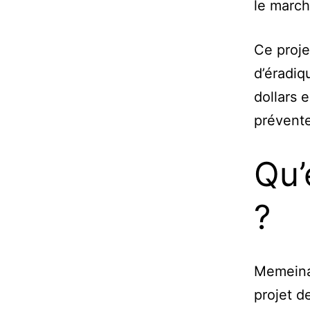
le marc
Ce proje
d’éradiq
dollars 
prévente
Qu’
?
Memeinat
projet d