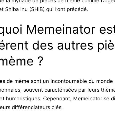
e la myriade de pièces de mème comme Doge
t Shiba Inu (SHIB) qui l’ont précédé.
quoi Memeinator est
férent des autres pi
 mème ?
ces de mème sont un incontournable du monde
onnaies, souvent caractérisées par leurs thèm
et humoristiques. Cependant, Memeinator se d
ieurs différenciateurs clés.