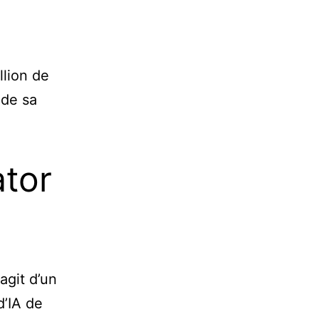
llion de
 de sa
tor
agit d’un
d’IA de