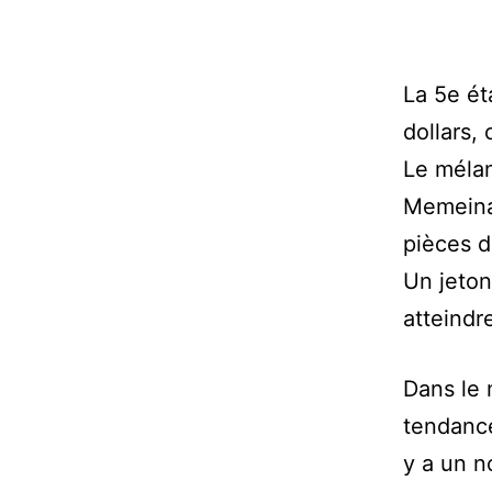
La 5e ét
dollars,
Le mélan
Memeinat
pièces 
Un jeton
atteindr
Dans le
tendance
y a un n