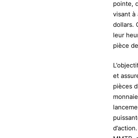
pointe, 
visant à
dollars.
leur heu
pièce de
L’objecti
et assur
pièces d
monnaie 
lancemen
puissant
d’action