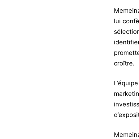
Memeinat
lui confè
sélectio
identifi
promette
croître.
L’équipe
marketin
investis
d’exposi
Memeinat