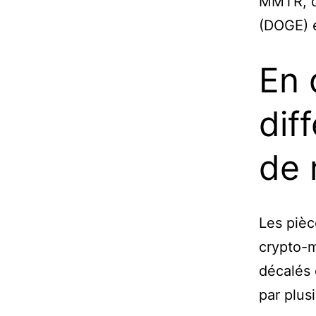
MMTR, d
(DOGE) e
En 
dif
de
Les piè
crypto-m
décalés 
par plus