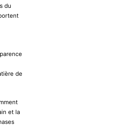
ts du
portent
nsparence
tière de
tamment
in et la
hases