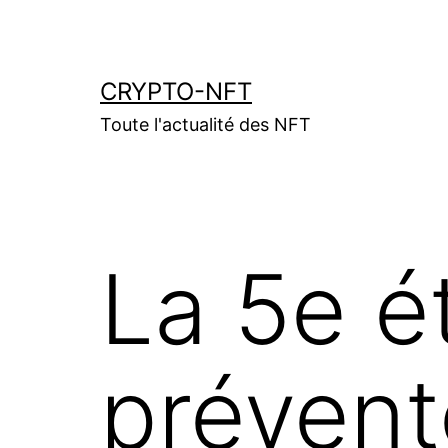
Aller
au
contenu
CRYPTO-NFT
Toute l'actualité des NFT
La 5e é
préven