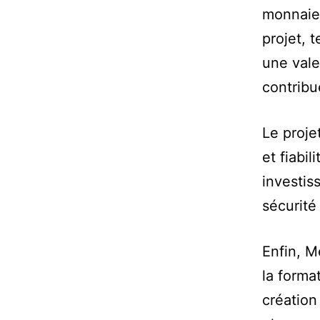
monnaie ;
projet,
une vale
contribu
Le proje
et fiabil
investis
sécurité 
Enfin, M
la forma
création