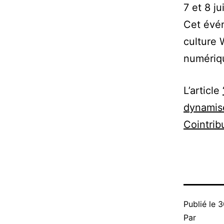
7 et 8 ju
Cet évén
culture 
numériq
L’article
dynamise
Cointrib
Publié le
3
Par