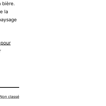
a bière.
e la
 paysage
 pour
r
Non classé