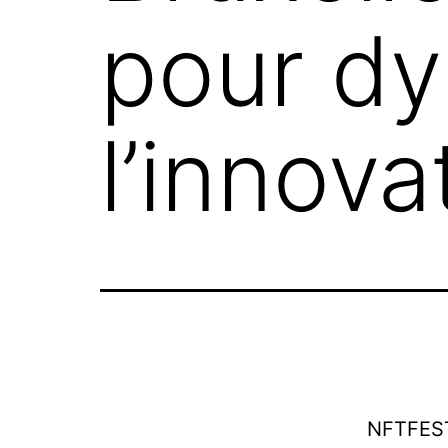
pour dy
l’innov
NFTFEST,