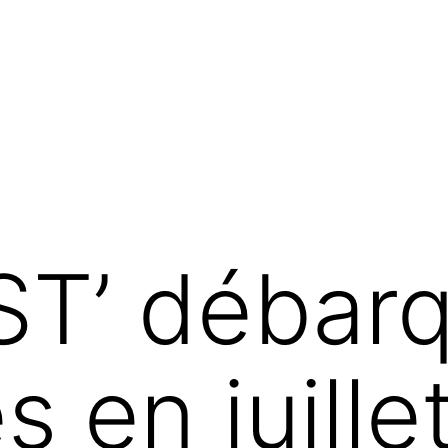
T’ débarq
s en juill