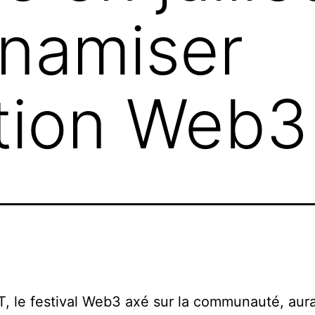
namiser
ation Web3 
 le festival Web3 axé sur la communauté, aura 