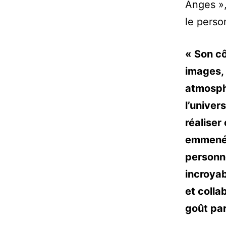
Anges »,
le pers
« Son cô
images,
atmosphè
l’univer
réaliser 
emmené 
personn
incroyab
et colla
goût par