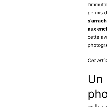
l’immuta
permis d
s’arrach
aux enc
cette av
photogra
Cet arti
Un 
pho