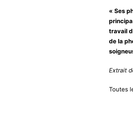
« Ses ph
principa
travail 
de la ph
soigneus
Extrait 
Toutes l