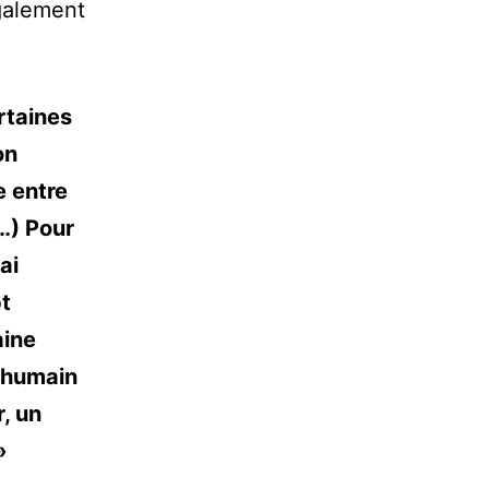
également
rtaines
on
e entre
(…) Pour
ai
t
aine
t humain
r, un
»