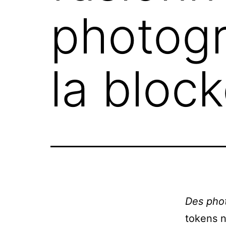
photogr
la bloc
Des phot
tokens n