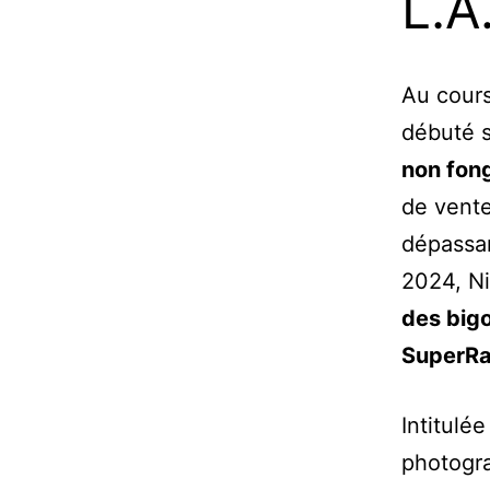
L.A
Au cours
débuté s
non fon
de vent
dépassan
2024, Ni
des big
SuperRa
Intitulé
photogra