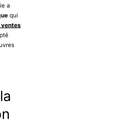
ie a
que
qui
e ventes
pté
œuvres
la
on