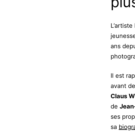
plu
L’artiste
jeunesse
ans depu
photogra
Il est r
avant de
Claus W
de
Jean-
ses prop
sa
biogr