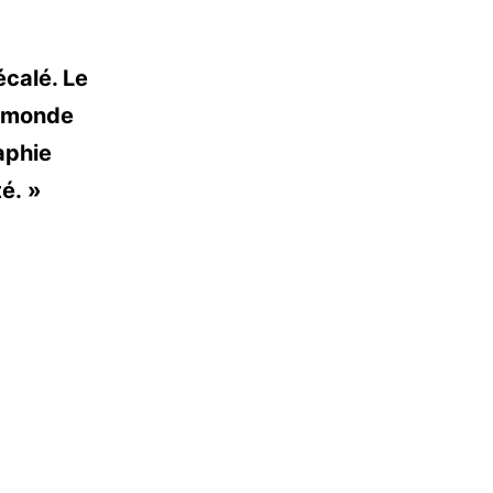
écalé. Le
u monde
aphie
é. »