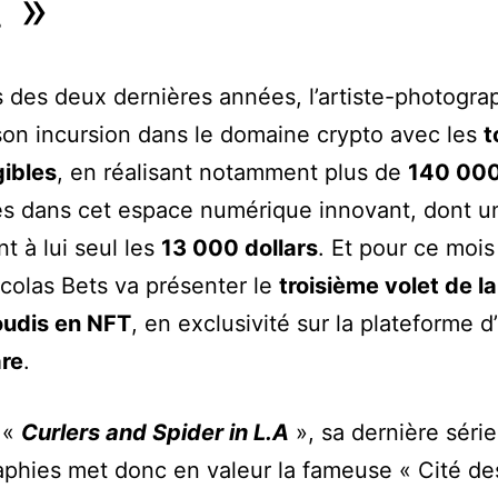
. »
 des deux dernières années, l’artiste-photogra
on incursion dans le domaine crypto avec les
t
gibles
, en réalisant notamment plus de
140 000
es dans cet espace numérique innovant, dont 
t à lui seul les
13 000 dollars
. Et pour ce mois
colas Bets va présenter le
troisième volet de l
oudis en NFT
, en exclusivité sur la plateforme 
re
.
e «
Curlers and Spider in L.A
», sa dernière séri
phies met donc en valeur la fameuse « Cité de