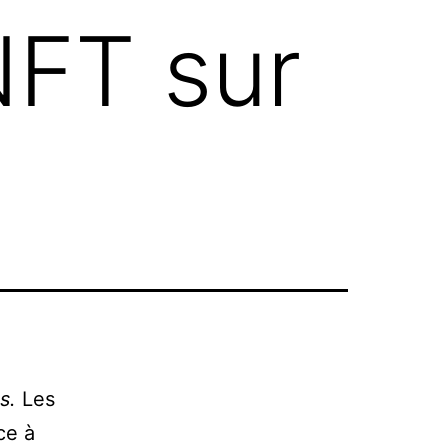
NFT sur
s.
Les
ce à