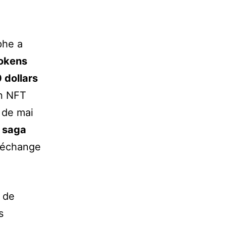
phe a
okens
 dollars
un NFT
 de mai
a saga
d’échange
e de
s