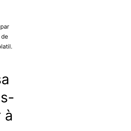
 par
 de
atil.
sa
os-
 à