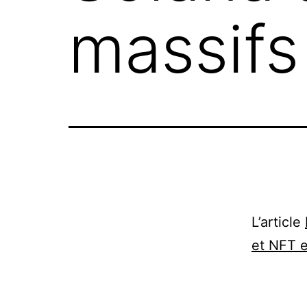
massifs
L’article
et NFT e