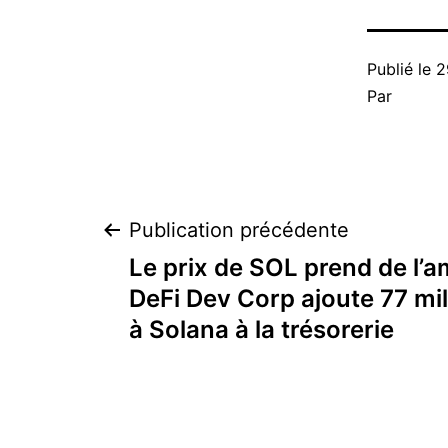
Publié le
2
Par
Navigation
Publication précédente
Le prix de SOL prend de l’a
de
DeFi Dev Corp ajoute 77 mil
à Solana à la trésorerie
l’article