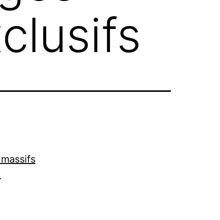
clusifs
 massifs
.