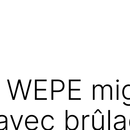
 WEPE mig
avec brûl