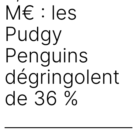
M€ : les
Pudgy
Penguins
dégringolent
de 36 %