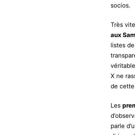
socios.
Très vit
aux Sa
listes d
transpar
véritabl
X ne ra
de cette
Les
prem
d’observ
parle d’