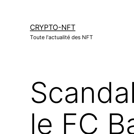
Aller
au
contenu
CRYPTO-NFT
Toute l'actualité des NFT
Scanda
le FC B