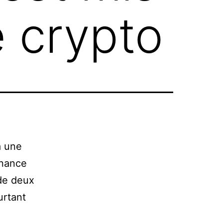
e crypto
à une
inance
de deux
urtant