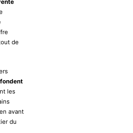
vente
e
e
fre
rtout de
ers
fondent
nt les
ains
 en avant
tier du