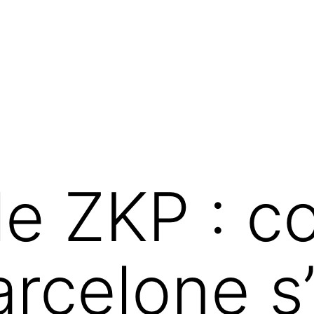
le ZKP : 
arcelone s