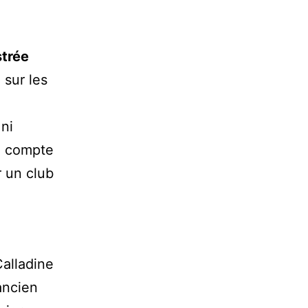
strée
 sur les
 ni
on compte
r un club
Calladine
ancien