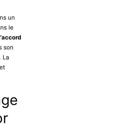
ans un
ns le
l’accord
s son
. La
et
age
or