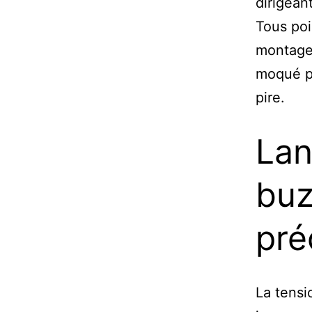
dirigeant
Tous poi
montage 
moqué po
pire.
Lan
buz
pré
La tens