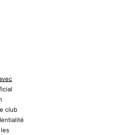
 avec
icial
n
Le club
entialité
les