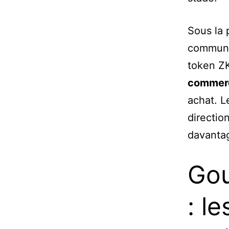
Sous la 
communiq
token ZK
commerc
achat. L
directio
davantag
Gou
: l