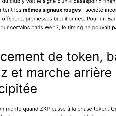
 du club y voit le signe d’un « désespoir » finan
ntent les
mêmes signaux rouges
: société inc
offshore, promesses brouillonnes. Pour un Bar
ur certains paris Web3, le timing ne pouvait p
cement de token, b
z et marche arrière
cipitée
ion monte quand ZKP passe à la phase token. Q