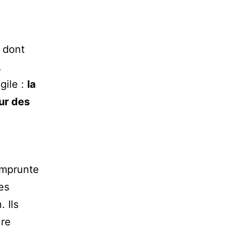
e dont
.
gile :
la
ur des
 emprunte
es
 Ils
ure