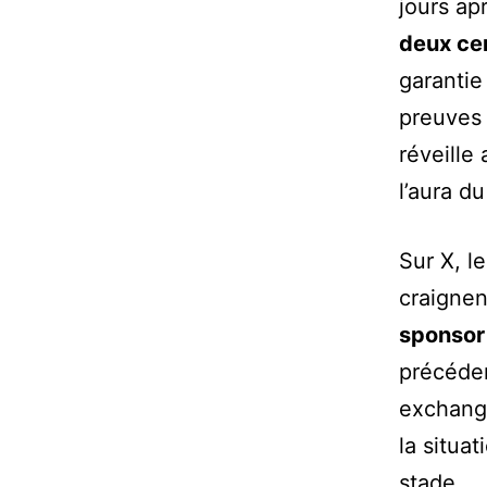
jours ap
deux cen
garantie
preuves 
réveille 
l’aura d
Sur X, l
craignen
sponsor 
précéden
exchange
la situa
stade.