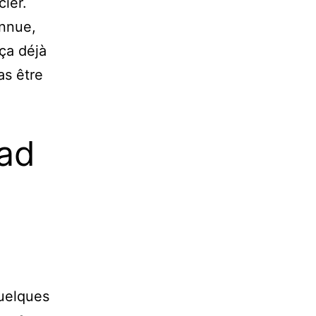
cier.
onnue,
ça déjà
as être
ad
uelques