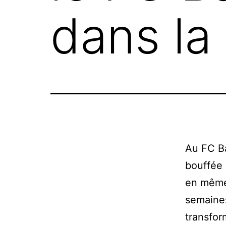
dans la
Au FC B
bouffée 
en même
semaines
transfor