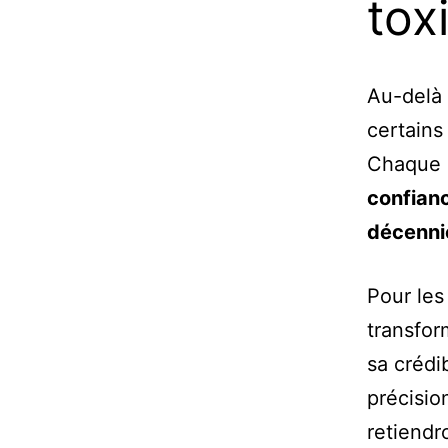
tox
Au-delà 
certains
Chaque c
confianc
décenni
Pour les
transfor
sa crédi
précisio
retiendr