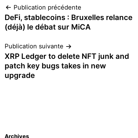
Navigation
Publication précédente
DeFi, stablecoins : Bruxelles relance
de
(déjà) le débat sur MiCA
l’article
Publication suivante
XRP Ledger to delete NFT junk and
patch key bugs takes in new
upgrade
Archives