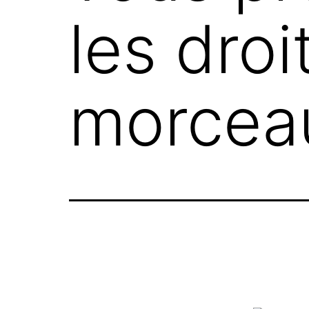
les droi
morceau