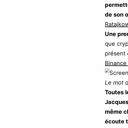
permett
de son 
Ratajko
Une pre
que cryp
présent 
Binance 
Le mot 
Toutes l
Jacques
même ch
écoute t