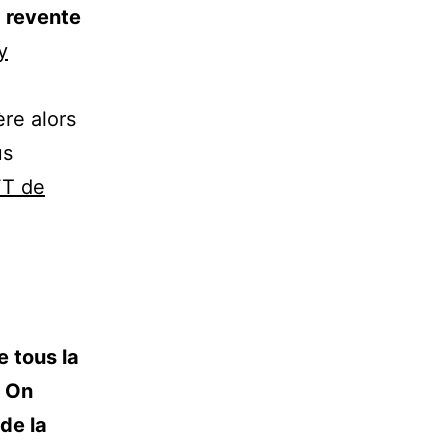
 revente
y
re alors
us
FT de
e tous la
. On
de la