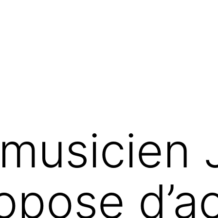
 musicien
opose d’a