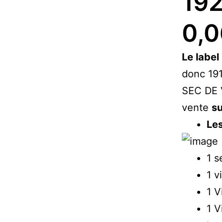
192
0,0
Le labe
donc 191
SEC DE 
vente
su
Le
1 s
1 v
1 V
1 V