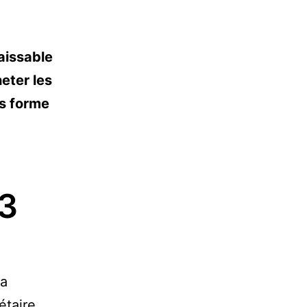
aissable
heter les
us forme
 3
 a
étaire