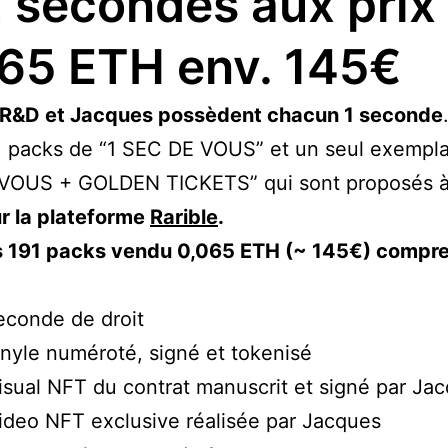
 secondes aux prix
65 ETH env. 145€
l R&D et Jacques possèdent chacun 1 seconde
 packs de “1 SEC DE VOUS” et un seul exempla
VOUS + GOLDEN TICKETS” qui sont proposés à
r la plateforme
Rarible
.
s 191 packs vendu 0,065 ETH (~ 145€) compre
econde de droit
inyle numéroté, signé et tokenisé
isual NFT du contrat manuscrit et signé par Ja
ideo NFT exclusive réalisée par Jacques