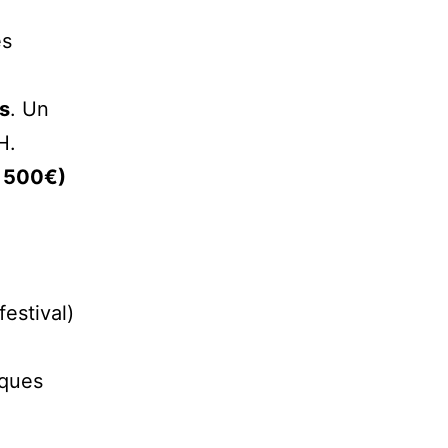
es
s
. Un
TH.
~ 500€)
festival)
cques