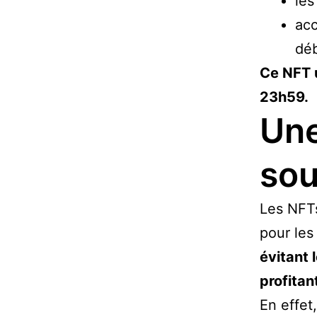
les
acc
déb
Ce NFT 
23h59.
Une
sou
Les NFTs
pour les 
évitant 
profitan
En effet