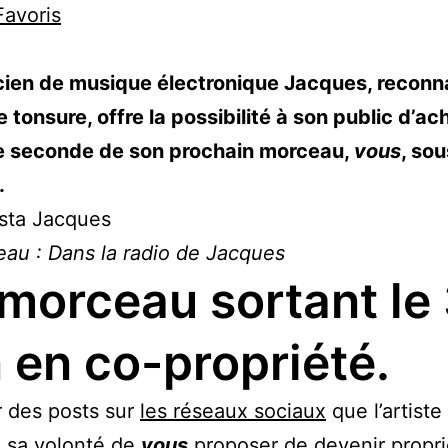
cien de musique électronique Jacques, reconn
re tonsure, offre la possibilité à son public d’ac
de seconde de son prochain morceau,
vous
, so
.
au : Dans la radio de Jacques
morceau sortant le
n en co-propriété.
r des posts sur
les réseaux sociaux
que l’artiste
 sa volonté de
vous
proposer de devenir propri