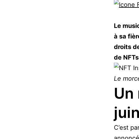
Le musi
à sa fiè
droits 
de NFTs
Le morce
Un 
jui
C’est pa
annoncé