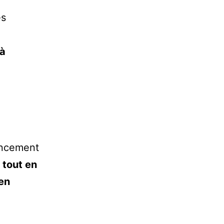
es
 à
ancement
,
tout en
 en
e