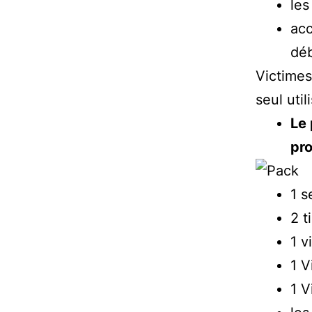
les
acc
déb
Victimes
seul uti
Le
pro
1 s
2 t
1 v
1 V
1 V