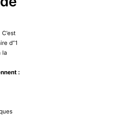
 de
. C’est
ire d”1
 la
nnent :
cques