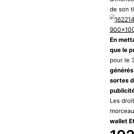
de son t
En metta
que le p
pour le 
générés 
sortes d
publicit
Les droi
morcea
wallet 