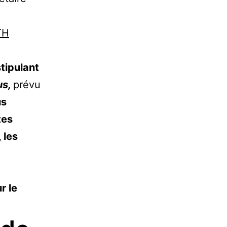
tipulant
us,
prévu
us
tes
 les
r le