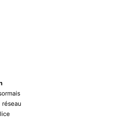
n
sormais
n réseau
lice
.