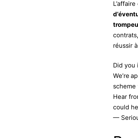
L’affaire
d’éventu
trompeu
contrats
réussir 
Did you 
We’re ap
scheme t
Hear fro
could he
— Serio