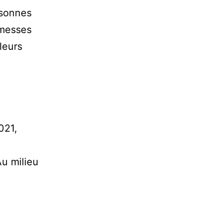
rsonnes
omesses
leurs
021,
Au milieu